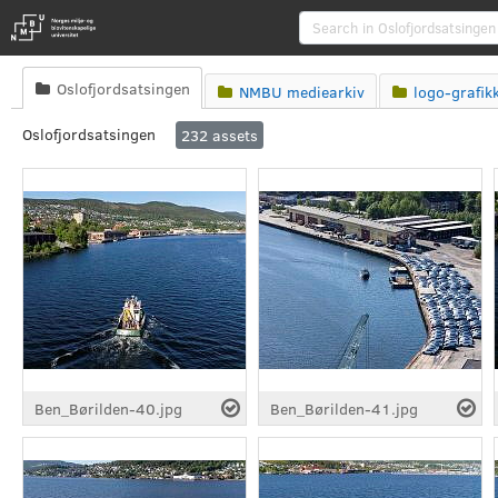
Oslofjordsatsingen

NMBU mediearkiv
logo-grafik


Oslofjordsatsingen
232
assets
Ben_Børilden-40.jpg
Ben_Børilden-41.jpg