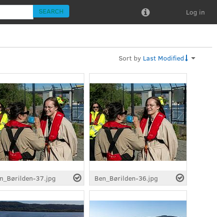
SEARCH
Log in

Sort by
Last Modified
n_Børilden-37.jpg
Ben_Børilden-36.jpg